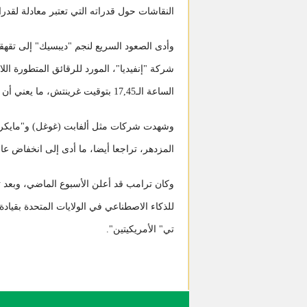
النقاشات حول قدراته التي تعتبر معادلة لقدرا
وأدى الصعود السريع لنجم "ديبسيك" إلى تق
الساعة الـ17,45 بتوقيت غرينتش، ما يعني أن الشركة خسرت أكثر من 500 مليار دولار من قيمتها.
وشهدت شركات مثل ألفابت (غوغل) و"مايكروس
المزدهر، تراجعا أيضا، ما أدى إلى انخفاض عام
للذكاء الاصطناعي في الولايات المتحدة بقيا
تي" الأمريكيتين".