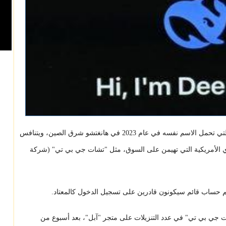
تأسست الشركة الناشئة المطورة للتطبيق والتي تحمل الاسم نفسه في عام 2023 في هانغتشو شرق الصين، ويتنافس
يدي الأمريكية التي تهيمن على السوق، مثل "تشات جي بي تي" (شركة
 حساب قائم سيكونون قادرين على تسجيل الدخول كالمعتاد.
 جي بي تي" في عدد التنزيلات على متجر "آبل"، بعد أسبوع من