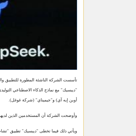
"ديبسيك" مع نماذج الذكاء الاصطناعي التول
أوبن إيه آي) و"جيميناي" (شركة غوغل).
وأوضحت الشركة أن المستخدمين الذين لديهم
ويأتي ذلك فيما تخطى "ديبسيك" تطبيق "تشات