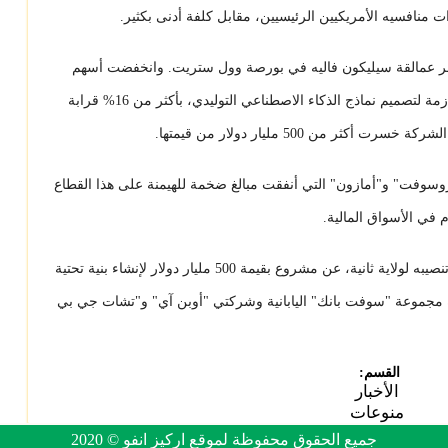
ت منافسيه الأمريكيين الرئيسيين، مقابل كلفة أدنى بكثير.
هقر عمالقة سيليكون فاليه في بورصة وول ستريت. وانخفضت أسهم
شركة "إنفيديا"، المورد للرقائق المتطورة اللازمة لتصميم نماذج الذكاء الاصطناعي التوليدي، بأكثر من 16% قرابة
وفت" و"أمازون" التي أنفقت مبالغ ضخمة للهيمنة على هذا القطاع
 في الأسواق المالية.
وكان ترامب قد أعلن الأسبوع الماضي، وبعد تنصيبه لولاية ثانية، عن مشروع بقيمة 500 مليار دولار لإنشاء بنية تحتية
دة مجموعة "سوفت بانك" اليابانية وشركتي "أوبن آي" و"تشات جي بي
القسم:
الأخبار
منوعات
جميع الحقوق محفوظة لموقع اركيز انفو © 2020