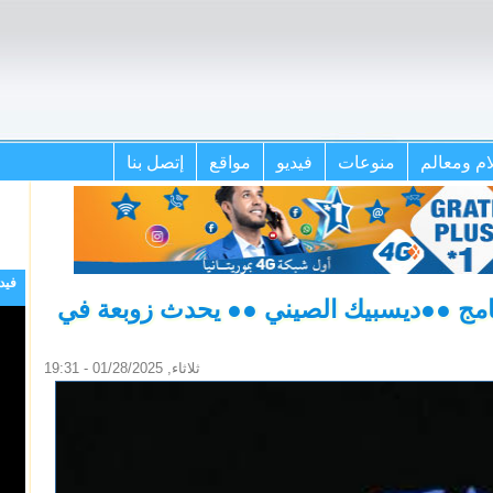
ام ومعالم
منوعات
فيديو
مواقع
إتصل بنا
فيد
امج ●●ديسبيك الصيني ●● يحدث زوبعة في
ثلاثاء, 01/28/2025 - 19:31